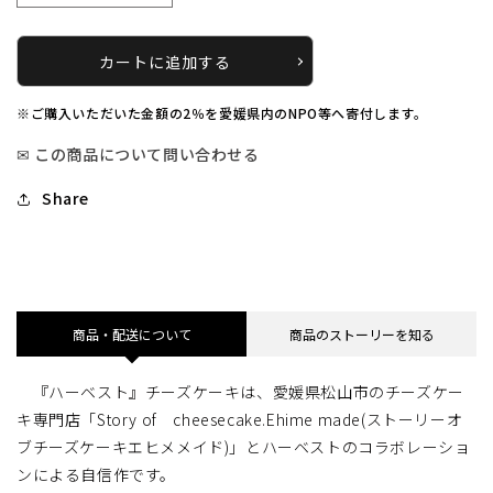
だ
だ
か
か
カートに追加する
麦
麦
ク
ク
※ご購入いただいた金額の2％を愛媛県内のNPO等へ寄付します。
ッ
ッ
キ
キ
✉ この商品について問い合わせる
ー
ー
Share
レ
レ
ア
ア
チ
チ
ー
ー
ズ
ズ
商品・配送について
商品のストーリーを知る
ケ
ケ
ー
ー
キ
キ
『ハーベスト』チーズケーキは、愛媛県松山市のチーズケー
【ホ
【ホ
キ専門店「Story of cheesecake.Ehime made(ストーリーオ
ー
ー
ブチーズケーキエヒメメイド)」とハーベストのコラボレーショ
ル】
ル】
ンによる自信作です。