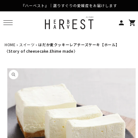
『ハーベスト』｜選りすぐりの愛媛産をお届けします
コンテンツに進む
カ
ー
ト
HOME
›
スイーツ
›
はだか麦クッキーレアチーズケーキ【ホール】
〈Story of cheesecake.Ehime made〉
商品情報にスキップ