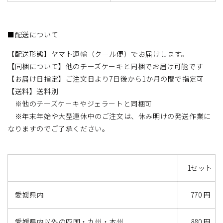
■配送について
【配送形態】ヤマト運輸（クール便）でお届けします。
【同梱について】他のチーズケーキと同梱でお届け可能です
【お届け日指定】ご注文日より7日後から1か月の間で指定可
【送料】送料別
※
他のチーズケーキやジェラートと同梱可
※年末年始や大型連休中のご注文は、休み明けの発送作業に
なりますのでご了承ください。
1セット
愛媛県内
770 円
愛媛県内以外の四国・九州・本州
880 円