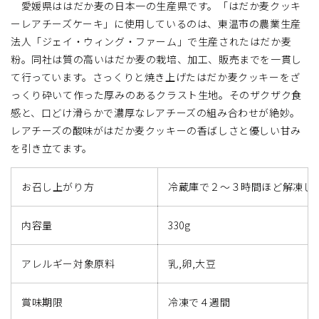
〈Story
〈Story
愛媛県ははだか麦の日本一の生産県です。「はだか麦クッキ
of
of
ーレアチーズケーキ」に使用しているのは、東温市の農業生産
cheesecake.Ehime
cheesecake.Ehime
法人「ジェイ・ウィング・ファーム」で生産されたはだか麦
made〉
made〉
粉。同社は質の高いはだか麦の栽培、加工、販売までを一貫し
の
の
て行っています。さっくりと焼き上げたはだか麦クッキーをざ
数
数
っくり砕いて作った厚みのあるクラスト生地。そのザクザク食
量
量
感と、口どけ滑らかで濃厚なレアチーズの組み合わせが絶妙。
を
を
レアチーズの酸味がはだか麦クッキーの香ばしさと優しい甘み
減
増
を引き立てます。
ら
や
す
す
お召し上がり方
冷蔵庫で２〜３時間ほど解凍し
内容量
330g
アレルギー対象原料
乳,卵,大豆
賞味期限
冷凍で４週間