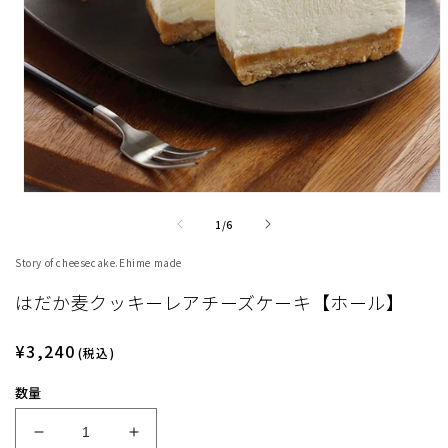
モ
ー
の
1
/
6
ダ
ル
Story of cheesecake.Ehime made
で
メ
はだか麦クッキーレアチーズケーキ【ホール】
デ
ィ
ア
通
¥3,240
(税込)
(1)
常
を
数量
価
開
く
格
は
は