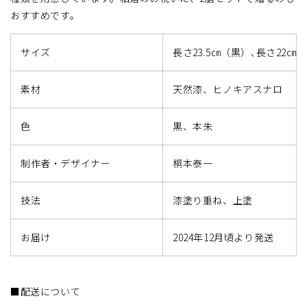
量
量
おすすめです。
を
を
減
増
サイズ
長さ23.5㎝（黒）､長さ22㎝
ら
や
す
す
素材
天然漆、ヒノキアスナロ
色
黒、本朱
制作者・デザイナー
桐本泰一
技法
漆塗り重ね、上塗
お届け
2024年12月頃より発送
■配送について