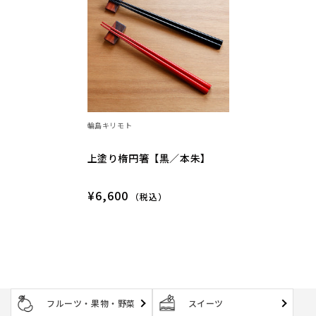
輪島キリモト
上塗り楕円箸【黒／本朱】
¥6,600
（税込）
フルーツ・果物・野菜
スイーツ