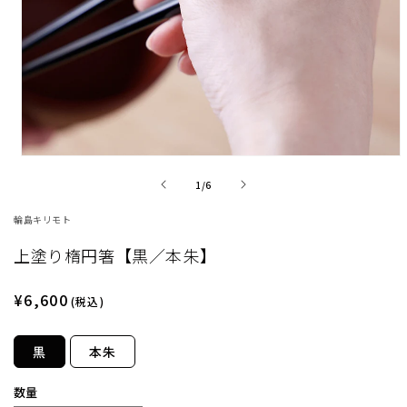
モ
ー
の
1
/
6
ダ
ル
輪島キリモト
で
メ
上塗り楕円箸【黒／本朱】
デ
ィ
ア
通
¥6,600
(税込)
(1)
常
を
価
開
黒
本朱
く
格
数量