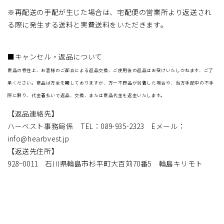
※再配送の手配が生じた場合は、宅配便の営業所より返送され
る際に発生する送料と実費送料をいただきます。
■キャンセル・返品について
商品の特性上、お客様のご都合による返品交換、ご使用後の返品はお受けいたしかねます、ご了
承ください。商品は万全を期しておりますが、万一不良品が到着した場合や、当方手配中の不手
際に限り、代金着払いで返品、交換、または商品代金を返金いたします。
【返品連絡先】
ハーベスト事務局係 TEL：089-935-2323 Eメール：
info@hearbvest.jp
【返送先住所】
928−0011 石川県輪島市杉平町大百苅70番5 輪島キリモト