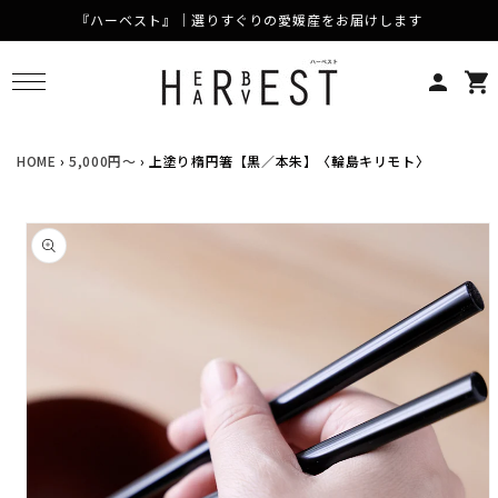
『ハーベスト』｜選りすぐりの愛媛産をお届けします
コンテンツに進む
カ
ー
ト
HOME
›
5,000円～
›
上塗り楕円箸【黒／本朱】〈輪島キリモト〉
商品情報にスキップ