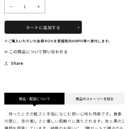
上
上
塗
塗
り
り
カートに追加する
楕
楕
円
円
※ご購入いただいた金額の2％を愛媛県内のNPO等へ寄付します。
箸
箸
【黒
【黒
✉ この商品について問い合わせる
／
／
Share
本
本
朱】
朱】
〈輪
〈輪
島
島
キ
キ
商品・配送について
商品のストーリーを知る
リ
リ
モ
モ
ト〉
ト〉
持ったときの軽さと手指になじむ使い心地も特長です。食事
の
の
の度に、漆の美しさと優しい肌触りに満たされます。朱と黒の2
数
数
種類を用意しています。結婚のお祝いに、2膳セットで贈るのも